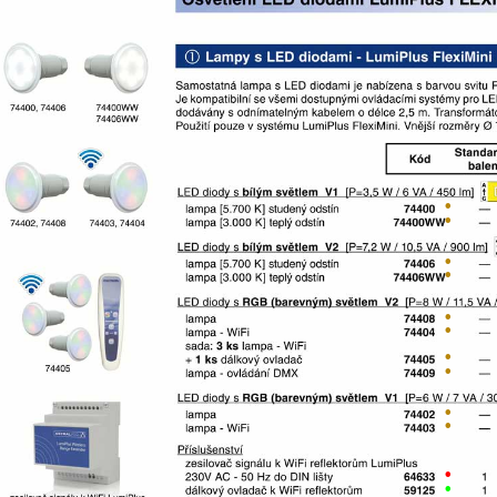
•
•
•
•
•
•
•
•
•
•
•
•