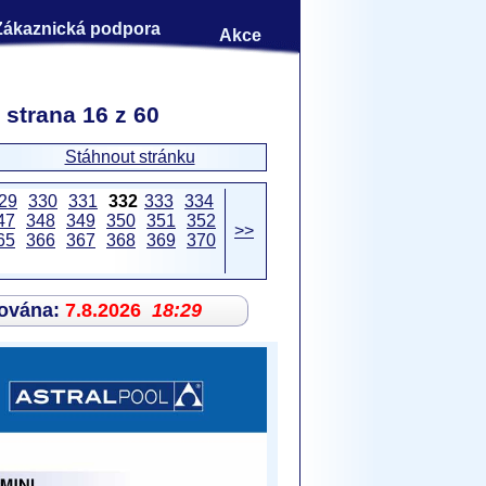
Zákaznická podpora
Akce
 strana 16 z 60
Stáhnout stránku
29
330
331
332
333
334
47
348
349
350
351
352
>>
65
366
367
368
369
370
zována:
7.8.2026
18:29