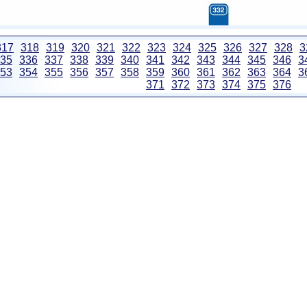
317
318
319
320
321
322
323
324
325
326
327
328
3
35
336
337
338
339
340
341
342
343
344
345
346
3
53
354
355
356
357
358
359
360
361
362
363
364
3
371
372
373
374
375
376