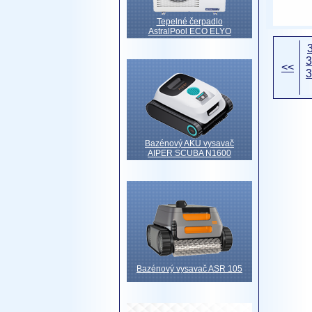
Tepelné čerpadlo
AstralPool ECO ELYO
3
<<
3
Bazénový AKU vysavač
AIPER SCUBA N1600
Bazénový vysavač ASR 105