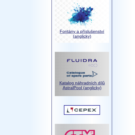
Fontány a příslušenství
(anglicky)
Katalog náhradních dílů
AstralPool (anglicky)