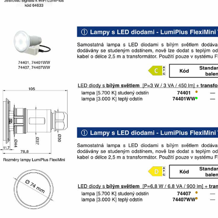
•
•
•
•