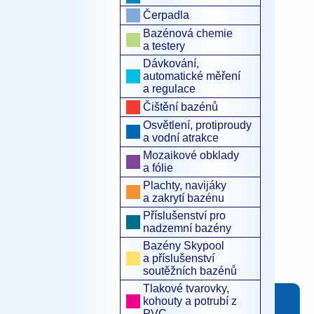
Čerpadla
Bazénová chemie
a testery
Dávkování,
automatické měření
a regulace
Čištění bazénů
Osvětlení, protiproudy
a vodní atrakce
Mozaikové obklady
a fólie
Plachty, navijáky
a zakrytí bazénu
Příslušenství pro
nadzemní bazény
Bazény Skypool
a příslušenství
soutěžních bazénů
Tlakové tvarovky,
kohouty a potrubí z
PVC