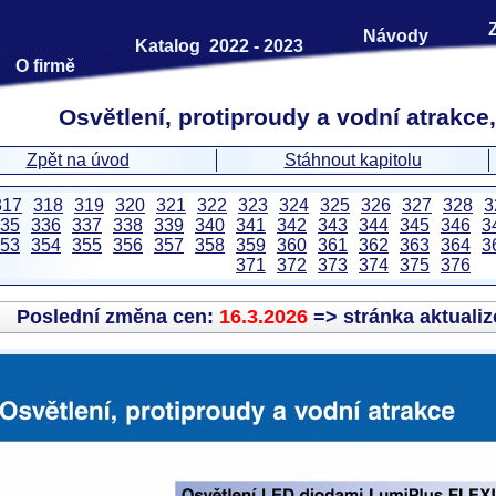
Návody
Katalog 2022 - 2023
O firmě
Osvětlení, protiproudy a vodní atrakce,
Zpět na úvod
Stáhnout kapitolu
317
318
319
320
321
322
323
324
325
326
327
328
3
35
336
337
338
339
340
341
342
343
344
345
346
3
53
354
355
356
357
358
359
360
361
362
363
364
3
371
372
373
374
375
376
Poslední změna cen:
16.3.2026
=> stránka aktuali