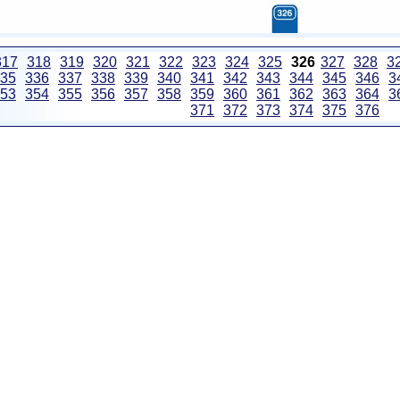
317
318
319
320
321
322
323
324
325
326
327
328
3
35
336
337
338
339
340
341
342
343
344
345
346
3
53
354
355
356
357
358
359
360
361
362
363
364
3
371
372
373
374
375
376