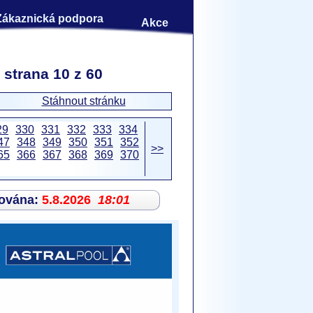
Zákaznická podpora
Akce
 strana 10 z 60
Stáhnout stránku
29
330
331
332
333
334
47
348
349
350
351
352
>>
65
366
367
368
369
370
zována:
5.8.2026
18:01