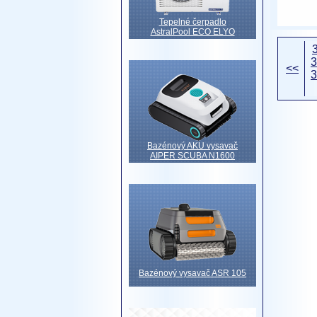
Tepelné čerpadlo
AstralPool ECO ELYO
3
<<
3
Bazénový AKU vysavač
AIPER SCUBA N1600
Bazénový vysavač ASR 105