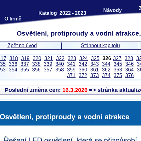
Návody
Katalog 2022 - 2023
O firmě
Osvětlení, protiproudy a vodní atrakce,
Zpět na úvod
Stáhnout kapitolu
317
318
319
320
321
322
323
324
325
326
327
328
3
35
336
337
338
339
340
341
342
343
344
345
346
3
53
354
355
356
357
358
359
360
361
362
363
364
3
371
372
373
374
375
376
Poslední změna cen:
16.3.2026
=> stránka aktuali