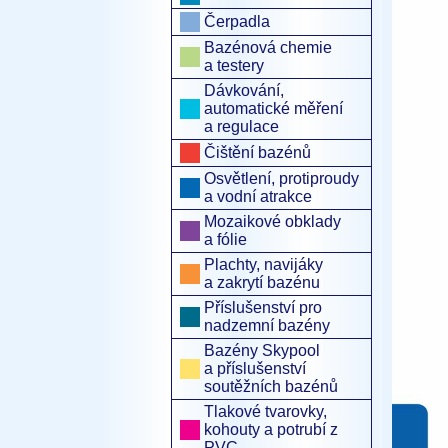
Čerpadla
Bazénová chemie
a testery
Dávkování,
automatické měření
a regulace
Čištění bazénů
Osvětlení, protiproudy
a vodní atrakce
Mozaikové obklady
a fólie
Plachty, navijáky
a zakrytí bazénu
Příslušenství pro
nadzemní bazény
Bazény Skypool
a příslušenství
soutěžních bazénů
Tlakové tvarovky,
kohouty a potrubí z
PVC