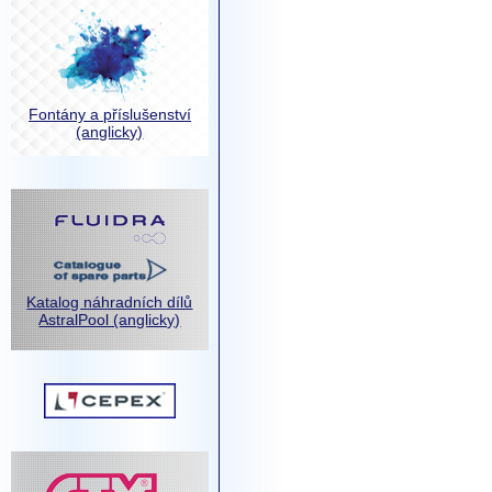
Fontány a příslušenství
(anglicky)
Katalog náhradních dílů
AstralPool (anglicky)