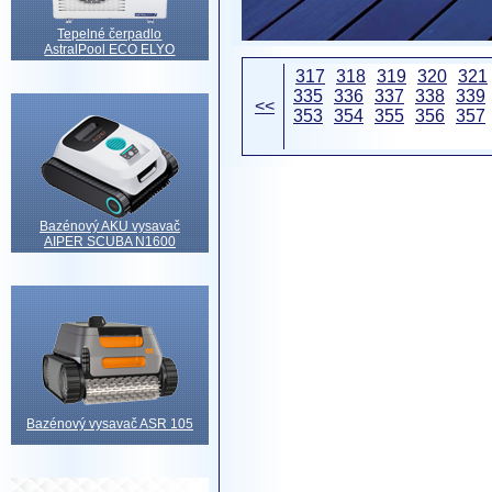
Tepelné čerpadlo
AstralPool ECO ELYO
317
318
319
320
321
335
336
337
338
339
<<
353
354
355
356
357
Bazénový AKU vysavač
AIPER SCUBA N1600
Bazénový vysavač ASR 105