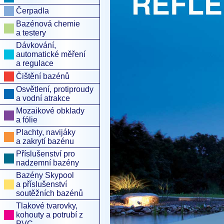
Čerpadla
Bazénová chemie
a testery
Dávkování,
automatické měření
a regulace
Čištění bazénů
Osvětlení, protiproudy
a vodní atrakce
Mozaikové obklady
a fólie
Plachty, navijáky
a zakrytí bazénu
Příslušenství pro
nadzemní bazény
Bazény Skypool
a příslušenství
soutěžních bazénů
Tlakové tvarovky,
kohouty a potrubí z
PVC