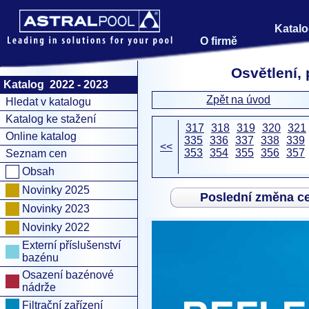
Katalo
O firmě
Osvětlení, 
Katalog 2022 - 2023
Zpět na úvod
Hledat v katalogu
Katalog ke stažení
317
318
319
320
321
Online katalog
335
336
337
338
339
<<
353
354
355
356
357
Seznam cen
Obsah
Novinky 2025
Poslední změna c
Novinky 2023
Novinky 2022
Externí příslušenství
bazénu
Osazení bazénové
nádrže
Filtrační zařízení