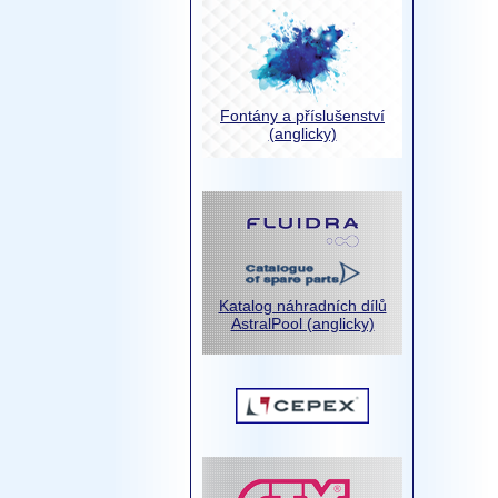
Fontány a příslušenství
(anglicky)
Katalog náhradních dílů
AstralPool (anglicky)