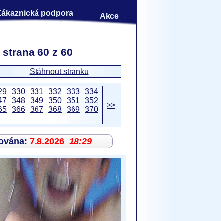
Zákaznická podpora
Akce
 strana 60 z 60
Stáhnout stránku
29
330
331
332
333
334
47
348
349
350
351
352
>>
65
366
367
368
369
370
zována:
7.8.2026
18:29