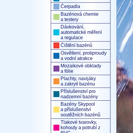
Čerpadla
Bazénová chemie
a testery
Dávkování,
automatické měření
a regulace
Čištění bazénů
Osvětlení, protiproudy
a vodní atrakce
Mozaikové obklady
a fólie
Plachty, navijáky
a zakrytí bazénu
Příslušenství pro
nadzemní bazény
Bazény Skypool
a příslušenství
soutěžních bazénů
Tlakové tvarovky,
kohouty a potrubí z
PVC