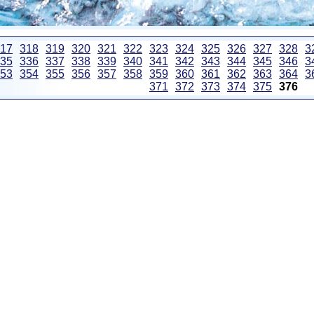
17
318
319
320
321
322
323
324
325
326
327
328
3
35
336
337
338
339
340
341
342
343
344
345
346
3
53
354
355
356
357
358
359
360
361
362
363
364
3
371
372
373
374
375
376