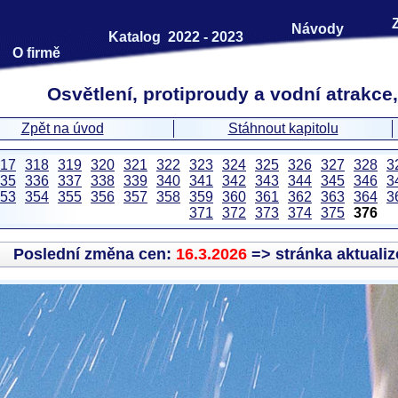
Návody
Katalog 2022 - 2023
O firmě
Osvětlení, protiproudy a vodní atrakce,
Zpět na úvod
Stáhnout kapitolu
17
318
319
320
321
322
323
324
325
326
327
328
3
35
336
337
338
339
340
341
342
343
344
345
346
3
53
354
355
356
357
358
359
360
361
362
363
364
3
371
372
373
374
375
376
Poslední změna cen:
16.3.2026
=> stránka aktuali