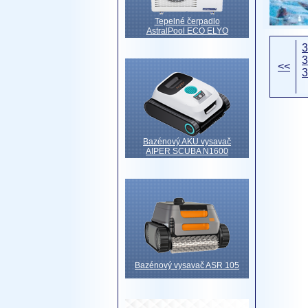
Tepelné čerpadlo
AstralPool ECO ELYO
3
3
<<
3
Bazénový AKU vysavač
AIPER SCUBA N1600
Bazénový vysavač ASR 105