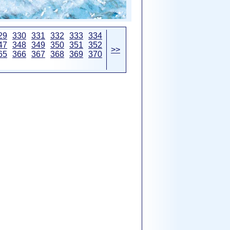
29
330
331
332
333
334
47
348
349
350
351
352
>>
65
366
367
368
369
370