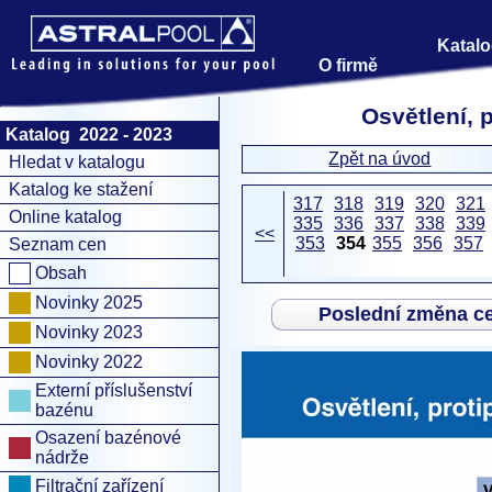
Katalo
O firmě
Osvětlení, 
Katalog 2022 - 2023
Zpět na úvod
Hledat v katalogu
Katalog ke stažení
317
318
319
320
321
Online katalog
335
336
337
338
339
<<
353
354
355
356
357
Seznam cen
Obsah
Novinky 2025
Poslední změna c
Novinky 2023
Novinky 2022
Externí příslušenství
bazénu
Osazení bazénové
nádrže
Filtrační zařízení