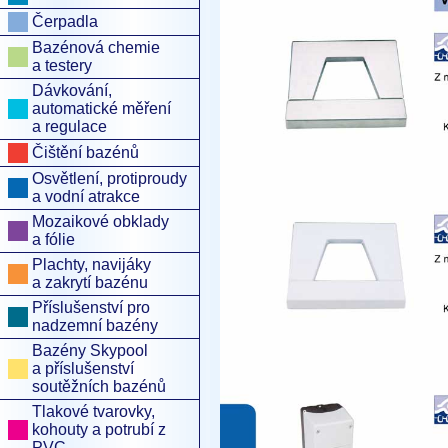
Čerpadla
Bazénová chemie
a testery
Dávkování,
automatické měření
a regulace
Čištění bazénů
Osvětlení, protiproudy
a vodní atrakce
Mozaikové obklady
a fólie
Plachty, navijáky
a zakrytí bazénu
Příslušenství pro
nadzemní bazény
Bazény Skypool
a příslušenství
soutěžních bazénů
Tlakové tvarovky,
kohouty a potrubí z
PVC