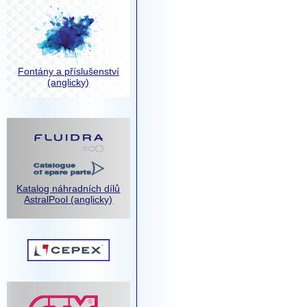
Fontány a příslušenství
(anglicky)
Katalog náhradních dílů
AstralPool (anglicky)