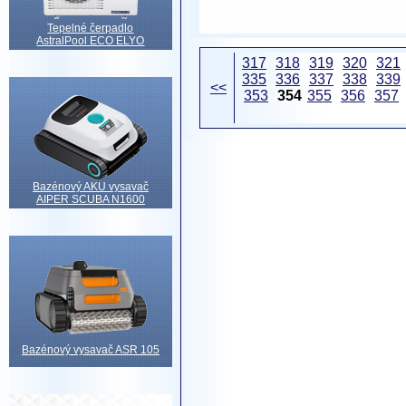
Tepelné čerpadlo
AstralPool ECO ELYO
317
318
319
320
321
335
336
337
338
339
<<
353
354
355
356
357
Bazénový AKU vysavač
AIPER SCUBA N1600
Bazénový vysavač ASR 105