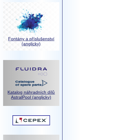
Fontány a příslušenství
(anglicky)
Katalog náhradních dílů
AstralPool (anglicky)