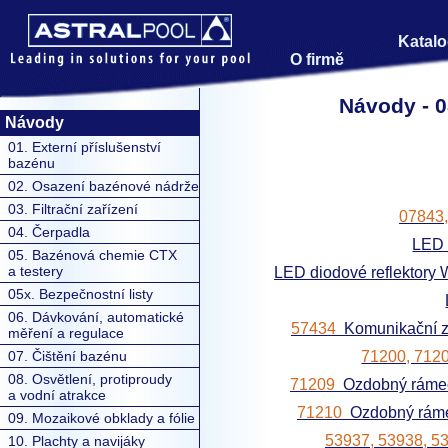
Katalo
O firmě
Návody - 0
Návody
01. Externí příslušenství
bazénu
02. Osazení bazénové nádrže
03. Filtrační zařízení
07843,
04. Čerpadla
LED 
05. Bazénová chemie CTX
a testery
LED diodové reflektory
05x. Bezpečnostní listy
06. Dávkování, automatické
57434
Komunikační za
měření a regulace
71200, 712
07. Čištění bazénu
08. Osvětlení, protiproudy
71209
Ozdobný rámeč
a vodní atrakce
71210
Ozdobný ráme
09. Mozaikové obklady a fólie
53937, 53938, 5
10. Plachty a navijáky