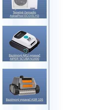
Tepelné čerpadlo
AstralPool ECO ELYO
Bazénový AKU vysavač
AIPER SCUBA N1600
Bazénový vysavač ASR 105