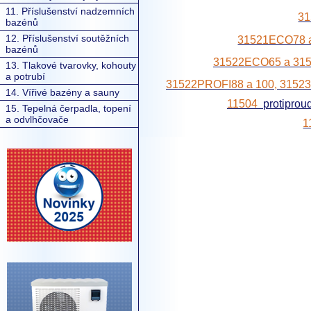
11. Příslušenství nadzemních
3
bazénů
12. Příslušenství soutěžních
31521ECO78
bazénů
31522ECO65 a 3
13. Tlakové tvarovky, kohouty
a potrubí
31522PROFI88 a 100, 3152
14. Vířivé bazény a sauny
11504
protipro
15. Tepelná čerpadla, topení
a odvlhčovače
1