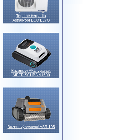
Tepelné čerpadlo
AstralPool ECO ELYO
Bazénový AKU vysavač
AIPER SCUBA N1600
Bazénový vysavač ASR 105