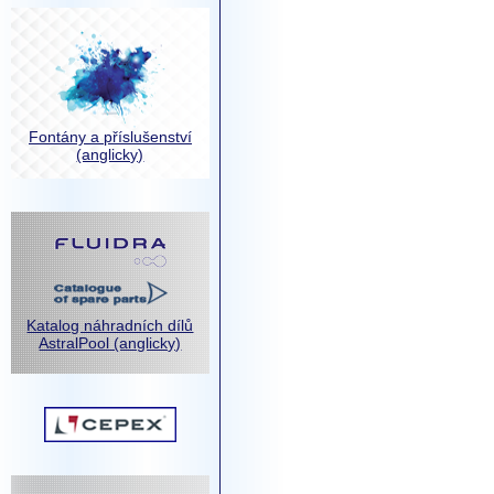
Fontány a příslušenství
(anglicky)
Katalog náhradních dílů
AstralPool (anglicky)