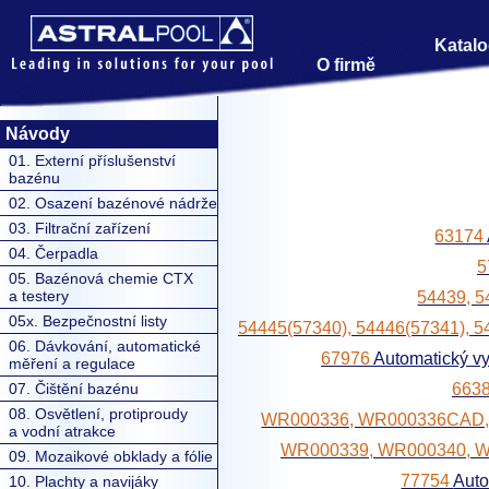
Katalo
O firmě
Návody
01. Externí příslušenství
bazénu
02. Osazení bazénové nádrže
03. Filtrační zařízení
63174
04. Čerpadla
5
05. Bazénová chemie CTX
a testery
54439, 
05x. Bezpečnostní listy
54445(57340), 54446(57341), 
06. Dávkování, automatické
67976
Automatický v
měření a regulace
6638
07. Čištění bazénu
08. Osvětlení, protiproudy
WR000336, WR000336CAD
a vodní atrakce
WR000339, WR000340, 
09. Mozaikové obklady a fólie
77754
Aut
10. Plachty a navijáky