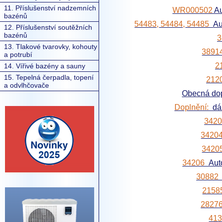
11. Příslušenství nadzemních
WR000502
A
bazénů
54483, 54484, 54485
Au
12. Příslušenství soutěžních
bazénů
13. Tlakové tvarovky, kohouty
389
a potrubí
2
14. Vířivé bazény a sauny
15. Tepelná čerpadla, topení
212
a odvlhčovače
Obecná do
Doplnění:
dá
342
3420
342
34206
Aut
3088
215
2827
41