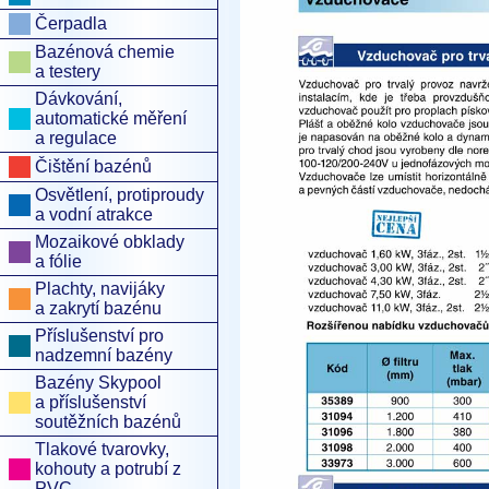
Čerpadla
Bazénová chemie
a testery
Dávkování,
automatické měření
a regulace
Čištění bazénů
Osvětlení, protiproudy
a vodní atrakce
Mozaikové obklady
a fólie
Plachty, navijáky
a zakrytí bazénu
Příslušenství pro
nadzemní bazény
Bazény Skypool
a příslušenství
soutěžních bazénů
Tlakové tvarovky,
kohouty a potrubí z
PVC