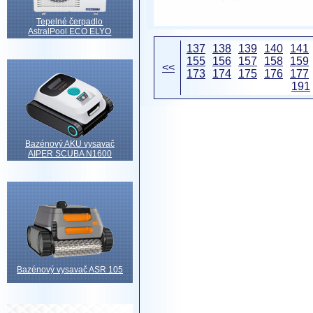
Tepelné čerpadlo
AstralPool ECO ELYO
137
138
139
140
141
155
156
157
158
159
<<
173
174
175
176
177
191
Bazénový AKU vysavač
AIPER SCUBA N1600
Bazénový vysavač ASR 105