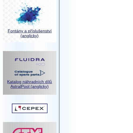
Fontány a příslušenství
(anglicky)
Katalog náhradních dílů
AstralPool (anglicky)