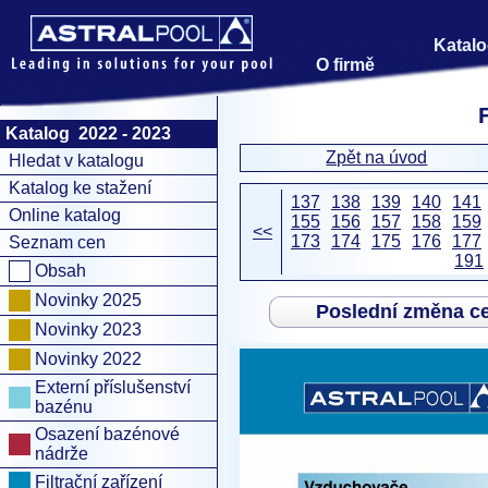
Katalo
O firmě
Katalog 2022 - 2023
Zpět na úvod
Hledat v katalogu
Katalog ke stažení
137
138
139
140
141
Online katalog
155
156
157
158
159
<<
173
174
175
176
177
Seznam cen
191
Obsah
Novinky 2025
Poslední změna c
Novinky 2023
Novinky 2022
Externí příslušenství
bazénu
Osazení bazénové
nádrže
Filtrační zařízení