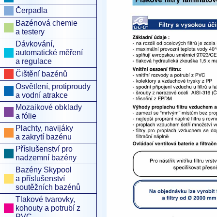
Čerpadla
Bazénová chemie
a testery
Dávkování,
automatické měření
a regulace
Čištění bazénů
Osvětlení, protiproudy
a vodní atrakce
Mozaikové obklady
a fólie
Plachty, navijáky
a zakrytí bazénu
Příslušenství pro
nadzemní bazény
Bazény Skypool
a příslušenství
soutěžních bazénů
Tlakové tvarovky,
kohouty a potrubí z
PVC