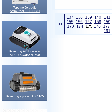
Tepelné čerpadlo
AstralPool ECO ELYO
137
138
139
140
141
155
156
157
158
159
<<
173
174
175
176
177
191
Bazénový AKU vysavač
AIPER SCUBA N1600
Bazénový vysavač ASR 105