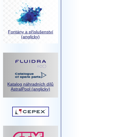
Fontány a příslušenství
(anglicky)
Katalog náhradních dílů
AstralPool (anglicky)