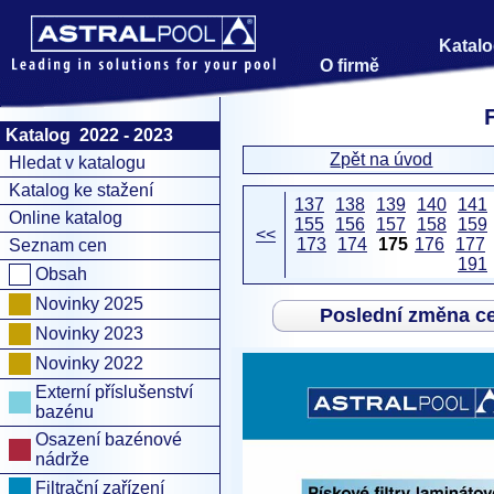
Katalo
O firmě
Katalog 2022 - 2023
Zpět na úvod
Hledat v katalogu
Katalog ke stažení
137
138
139
140
141
Online katalog
155
156
157
158
159
<<
173
174
175
176
177
Seznam cen
191
Obsah
Novinky 2025
Poslední změna c
Novinky 2023
Novinky 2022
Externí příslušenství
bazénu
Osazení bazénové
nádrže
Filtrační zařízení