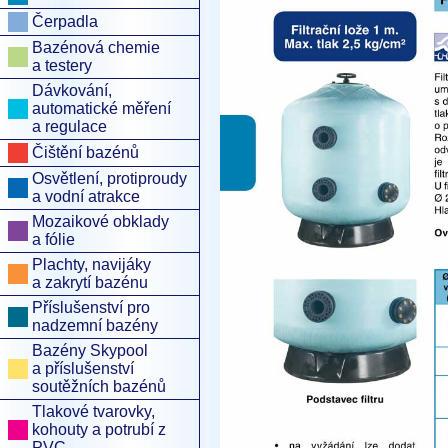
Čerpadla
Bazénová chemie
a testery
Dávkování,
automatické měření
a regulace
Čištění bazénů
Osvětlení, protiproudy
a vodní atrakce
Mozaikové obklady
a fólie
Plachty, navijáky
a zakrytí bazénu
Příslušenství pro
nadzemní bazény
Bazény Skypool
a příslušenství
soutěžních bazénů
Tlakové tvarovky,
kohouty a potrubí z
PVC