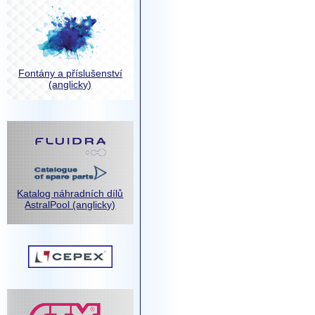
Fontány a příslušenství
(anglicky)
Katalog náhradních dílů
AstralPool (anglicky)