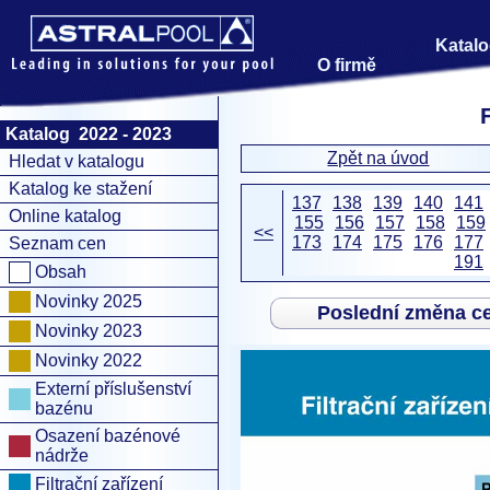
Katalo
O firmě
Katalog 2022 - 2023
Zpět na úvod
Hledat v katalogu
Katalog ke stažení
137
138
139
140
141
Online katalog
155
156
157
158
159
<<
173
174
175
176
177
Seznam cen
191
Obsah
Novinky 2025
Poslední změna c
Novinky 2023
Novinky 2022
Externí příslušenství
bazénu
Osazení bazénové
nádrže
Filtrační zařízení