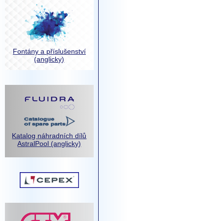
Fontány a příslušenství
(anglicky)
Katalog náhradních dílů
AstralPool (anglicky)