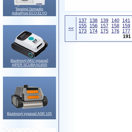
Tepelné čerpadlo
AstralPool ECO ELYO
137
138
139
140
141
155
156
157
158
159
<<
173
174
175
176
177
191
Bazénový AKU vysavač
AIPER SCUBA N1600
Bazénový vysavač ASR 105