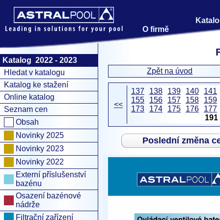
Katalo
O firmě
Katalog 2022 - 2023
Zpět na úvod
Hledat v katalogu
Katalog ke stažení
137
138
139
140
141
Online katalog
155
156
157
158
159
<<
173
174
175
176
177
Seznam cen
191
Obsah
Novinky 2025
Poslední změna c
Novinky 2023
Novinky 2022
Externí příslušenství
bazénu
Osazení bazénové
nádrže
Filtrační zařízení