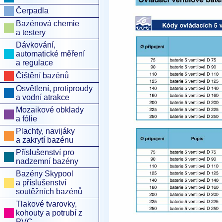
Čerpadla
Bazénová chemie
a testery
Dávkování,
automatické měření
a regulace
Čištění bazénů
Osvětlení, protiproudy
a vodní atrakce
Mozaikové obklady
a fólie
Plachty, navijáky
a zakrytí bazénu
Příslušenství pro
nadzemní bazény
Bazény Skypool
a příslušenství
soutěžních bazénů
Tlakové tvarovky,
kohouty a potrubí z
PVC