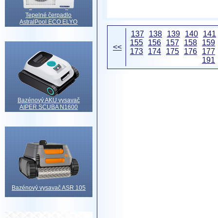
Tepelné čerpadlo
AstralPool ECO ELYO
137
138
139
140
141
155
156
157
158
159
<<
173
174
175
176
177
191
Bazénový AKU vysavač
AIPER SCUBA N1600
Bazénový vysavač ASR 105