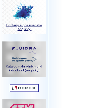
Fontány a příslušenství
(anglicky)
Katalog náhradních dílů
AstralPool (anglicky)