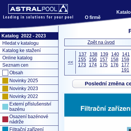
Katalo
O firmě
Katalog 2022 - 2023
Zpět na úvod
Hledat v katalogu
Katalog ke stažení
137
138
139
140
141
Online katalog
155
156
157
158
159
<<
173
174
175
176
177
Seznam cen
191
Obsah
Novinky 2025
Poslední změna c
Novinky 2023
Novinky 2022
Externí příslušenství
bazénu
Osazení bazénové
nádrže
Filtrační zařízení