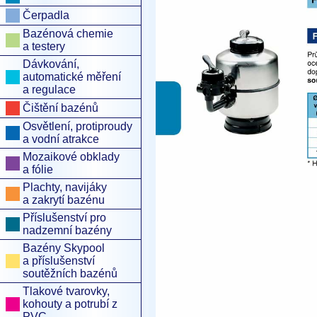
Čerpadla
Bazénová chemie
a testery
Dávkování,
automatické měření
a regulace
Čištění bazénů
Osvětlení, protiproudy
a vodní atrakce
Mozaikové obklady
a fólie
Plachty, navijáky
a zakrytí bazénu
Příslušenství pro
nadzemní bazény
Bazény Skypool
a příslušenství
soutěžních bazénů
Tlakové tvarovky,
kohouty a potrubí z
PVC