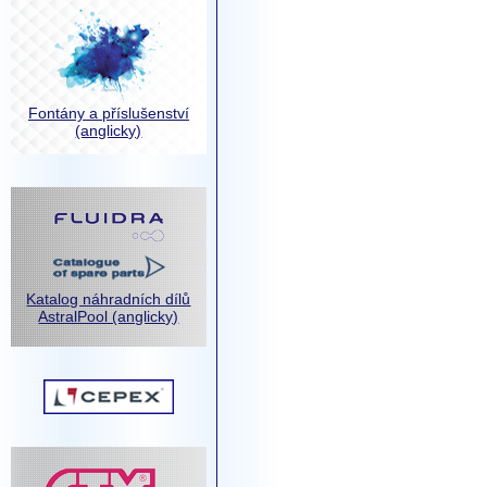
Fontány a příslušenství
(anglicky)
Katalog náhradních dílů
AstralPool (anglicky)