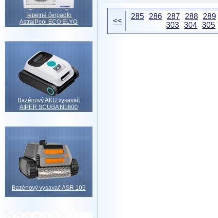
Tepelné čerpadlo
285
286
287
288
289
<<
AstralPool ECO ELYO
303
304
305
Bazénový AKU vysavač
AIPER SCUBA N1600
Bazénový vysavač ASR 105