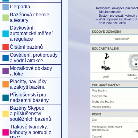
Čerpadla
Bazénová chemie
a testery
Dávkování,
automatické měření
•
a regulace
Čištění bazénů
Osvětlení, protiproudy
a vodní atrakce
Mozaikové obklady
a fólie
Plachty, navijáky
a zakrytí bazénu
Příslušenství pro
nadzemní bazény
Bazény Skypool
a příslušenství
soutěžních bazénů
Tlakové tvarovky,
kohouty a potrubí z
PVC