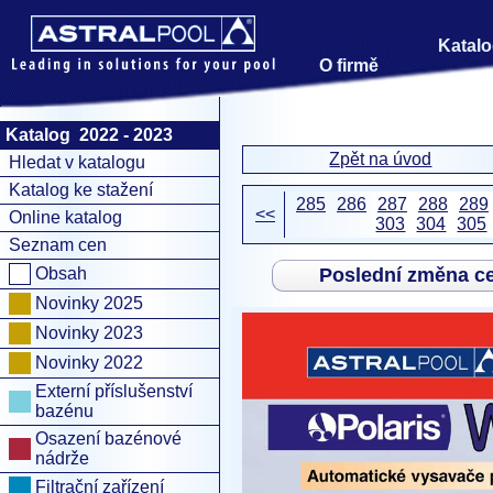
Katalo
O firmě
Katalog 2022 - 2023
Zpět na úvod
Hledat v katalogu
Katalog ke stažení
285
286
287
288
289
<<
Online katalog
303
304
305
Seznam cen
Obsah
Poslední změna c
Novinky 2025
Novinky 2023
Novinky 2022
Externí příslušenství
bazénu
Osazení bazénové
nádrže
Filtrační zařízení