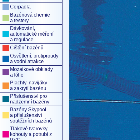
Čerpadla
Bazénová chemie
a testery
Dávkování,
automatické měření
a regulace
Čištění bazénů
Osvětlení, protiproudy
a vodní atrakce
Mozaikové obklady
a fólie
Plachty, navijáky
a zakrytí bazénu
Příslušenství pro
nadzemní bazény
Bazény Skypool
a příslušenství
soutěžních bazénů
Tlakové tvarovky,
kohouty a potrubí z
PVC