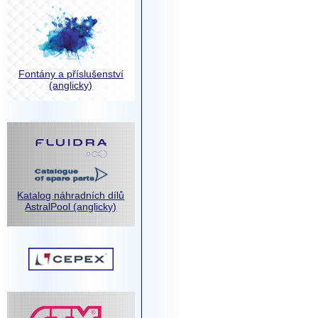
Fontány a příslušenství
(anglicky)
Katalog náhradních dílů
AstralPool (anglicky)