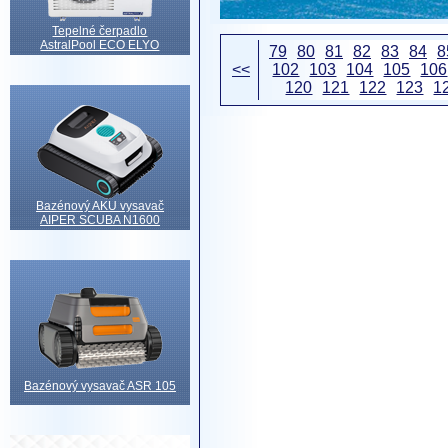
Tepelné čerpadlo
AstralPool ECO ELYO
79
80
81
82
83
84
8
<<
102
103
104
105
106
120
121
122
123
1
Bazénový AKU vysavač
AIPER SCUBA N1600
Bazénový vysavač ASR 105