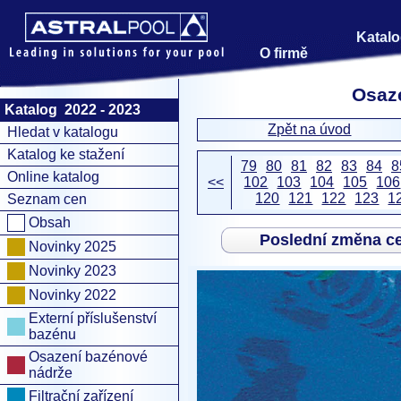
Katalo
O firmě
Osaze
Katalog 2022 - 2023
Zpět na úvod
Hledat v katalogu
Katalog ke stažení
79
80
81
82
83
84
8
Online katalog
<<
102
103
104
105
106
120
121
122
123
1
Seznam cen
Obsah
Poslední změna c
Novinky 2025
Novinky 2023
Novinky 2022
Externí příslušenství
bazénu
Osazení bazénové
nádrže
Filtrační zařízení