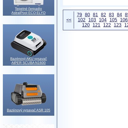
Tepelné čerpadlo
AstralPool ECO ELYO
79
80
81
82
83
84
8
<<
102
103
104
105
106
120
121
122
123
1
Bazénový AKU vysavač
AIPER SCUBA N1600
Bazénový vysavač ASR 105