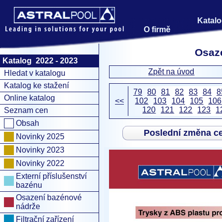
Katalo
O firmě
Osaze
Katalog 2022 - 2023
Zpět na úvod
Hledat v katalogu
Katalog ke stažení
79
80
81
82
83
84
8
Online katalog
<<
102
103
104
105
106
120
121
122
123
1
Seznam cen
Obsah
Poslední změna c
Novinky 2025
Novinky 2023
Novinky 2022
Externí příslušenství
bazénu
Osazení bazénové
nádrže
Filtrační zařízení