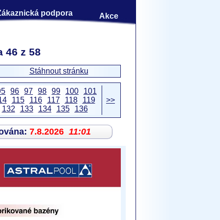
Zákaznická podpora
Akce
 46 z 58
Stáhnout stránku
95
96
97
98
99
100
101
14
115
116
117
118
119
>>
132
133
134
135
136
zována:
7.8.2026
11:01