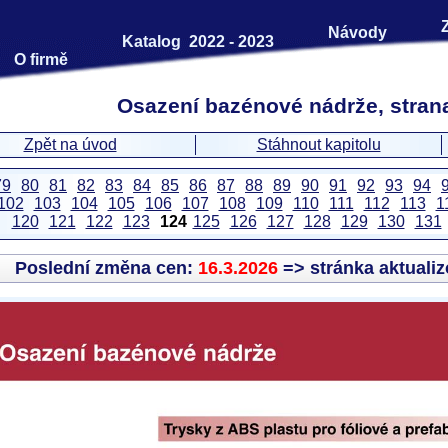
Návody
Katalog 2022 - 2023
O firmě
Osazení bazénové nádrže, strana
Zpět na úvod
Stáhnout kapitolu
79
80
81
82
83
84
85
86
87
88
89
90
91
92
93
94
102
103
104
105
106
107
108
109
110
111
112
113
1
120
121
122
123
124
125
126
127
128
129
130
131
Poslední změna cen:
16.3.2026
=> stránka aktuali