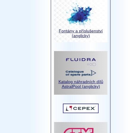
Fontány a příslušenství
(anglicky)
Katalog náhradních dílů
AstralPool (anglicky)