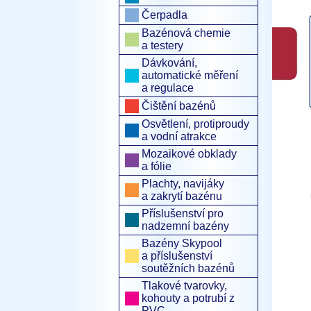
Čerpadla
Bazénová chemie
a testery
Dávkování,
automatické měření
a regulace
Čištění bazénů
Osvětlení, protiproudy
a vodní atrakce
Mozaikové obklady
a fólie
Plachty, navijáky
a zakrytí bazénu
Příslušenství pro
nadzemní bazény
Bazény Skypool
a příslušenství
soutěžních bazénů
Tlakové tvarovky,
kohouty a potrubí z
PVC