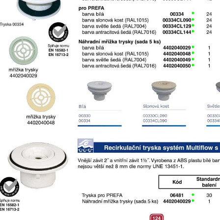
•
•
•
•
•
•
•
•
•
•