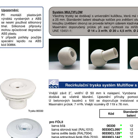
•
•
•
•