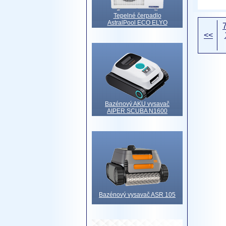
Tepelné čerpadlo
AstralPool ECO ELYO
<<
Bazénový AKU vysavač
AIPER SCUBA N1600
Bazénový vysavač ASR 105