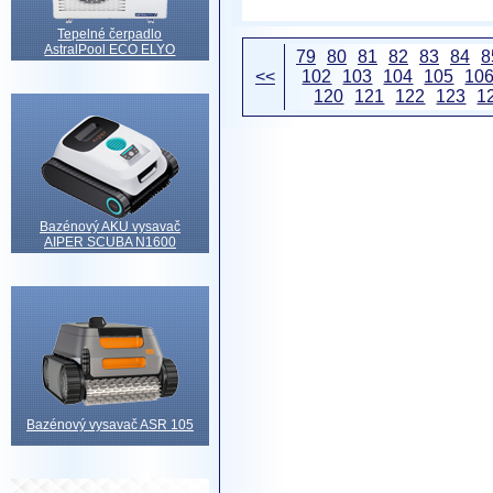
Tepelné čerpadlo
AstralPool ECO ELYO
79
80
81
82
83
84
8
<<
102
103
104
105
10
120
121
122
123
1
Bazénový AKU vysavač
AIPER SCUBA N1600
Bazénový vysavač ASR 105