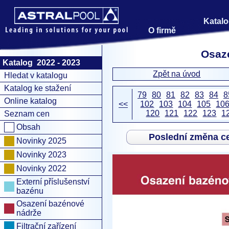
Katalo
O firmě
Osaze
Katalog 2022 - 2023
Zpět na úvod
Hledat v katalogu
Katalog ke stažení
79
80
81
82
83
84
8
Online katalog
<<
102
103
104
105
10
120
121
122
123
1
Seznam cen
Obsah
Poslední změna c
Novinky 2025
Novinky 2023
Novinky 2022
Externí příslušenství
bazénu
Osazení bazénové
nádrže
Filtrační zařízení