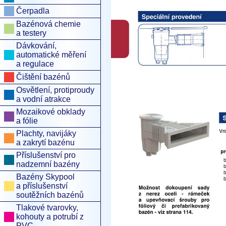
Čerpadla
Bazénová chemie
a testery
Dávkování,
automatické měření
a regulace
Čištění bazénů
Osvětlení, protiproudy
a vodní atrakce
Mozaikové obklady
a fólie
Plachty, navijáky
a zakrytí bazénu
Příslušenství pro
nadzemní bazény
Bazény Skypool
a příslušenství
soutěžních bazénů
Tlakové tvarovky,
kohouty a potrubí z
PVC