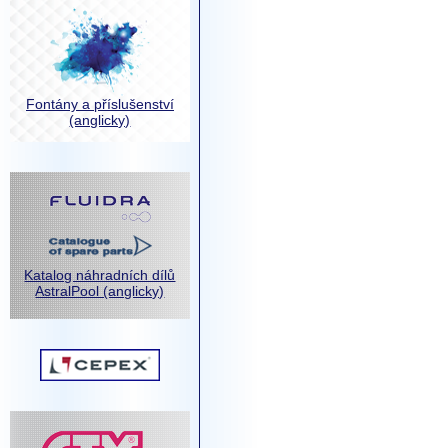
Fontány a příslušenství
(anglicky)
Katalog náhradních dílů
AstralPool (anglicky)