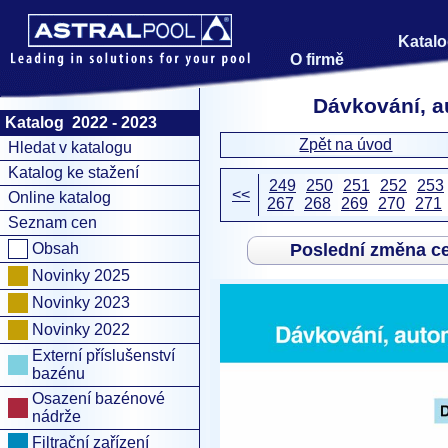
Katalo
O firmě
Dávkování, a
Katalog 2022 - 2023
Zpět na úvod
Hledat v katalogu
Katalog ke stažení
249
250
251
252
253
<<
Online katalog
267
268
269
270
271
Seznam cen
Obsah
Poslední změna c
Novinky 2025
Novinky 2023
Novinky 2022
Externí příslušenství
bazénu
Osazení bazénové
nádrže
Filtrační zařízení