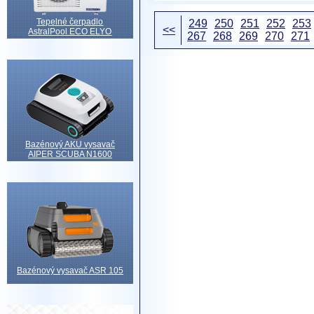
Tepelné čerpadlo
249
250
251
252
253
<<
AstralPool ECO ELYO
267
268
269
270
271
Bazénový AKU vysavač
AIPER SCUBA N1600
Bazénový vysavač ASR 105