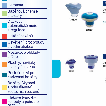
Čerpadla
Bazénová chemie
a testery
Dávkování,
automatické měření
a regulace
Čištění bazénů
Osvětlení, protiproudy
a vodní atrakce
Mozaikové obklady
a fólie
Plachty, navijáky
a zakrytí bazénu
Příslušenství pro
nadzemní bazény
Bazény Skypool
a příslušenství
soutěžních bazénů
Tlakové tvarovky,
kohouty a potrubí z
PVC