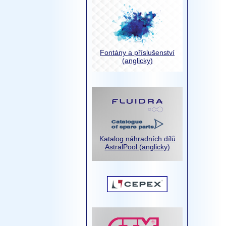
Fontány a příslušenství
(anglicky)
Katalog náhradních dílů
AstralPool (anglicky)