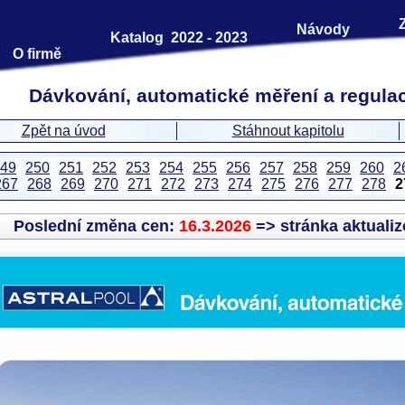
Návody
Katalog 2022 - 2023
O firmě
Dávkování, automatické měření a regulac
Zpět na úvod
Stáhnout kapitolu
49
250
251
252
253
254
255
256
257
258
259
260
2
267
268
269
270
271
272
273
274
275
276
277
278
2
Poslední změna cen:
16.3.2026
=> stránka aktuali