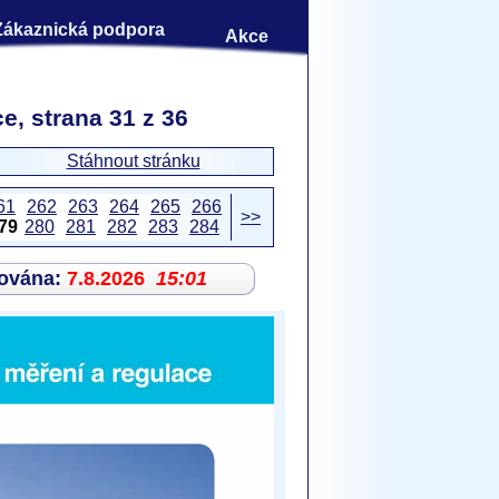
Zákaznická podpora
Akce
e, strana 31 z 36
Stáhnout stránku
61
262
263
264
265
266
>>
79
280
281
282
283
284
zována:
7.8.2026
15:01