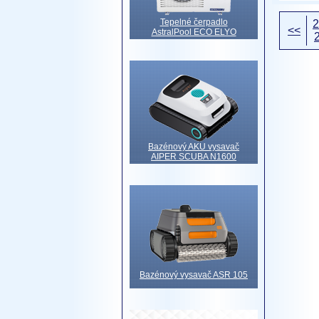
Tepelné čerpadlo
2
<<
AstralPool ECO ELYO
Bazénový AKU vysavač
AIPER SCUBA N1600
Bazénový vysavač ASR 105