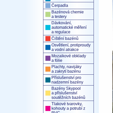
Čerpadla
Bazénová chemie
a testery
Dávkování,
automatické měření
a regulace
Čištění bazénů
Osvětlení, protiproudy
a vodní atrakce
Mozaikové obklady
a fólie
Plachty, navijáky
a zakrytí bazénu
Příslušenství pro
nadzemní bazény
Bazény Skypool
a příslušenství
soutěžních bazénů
Tlakové tvarovky,
kohouty a potrubí z
PVC