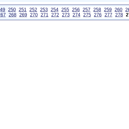
49
250
251
252
253
254
255
256
257
258
259
260
2
267
268
269
270
271
272
273
274
275
276
277
278
2