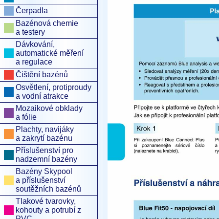
Čerpadla
Bazénová chemie
a testery
Dávkování,
automatické měření
a regulace
Čištění bazénů
Osvětlení, protiproudy
a vodní atrakce
Mozaikové obklady
a fólie
Plachty, navijáky
a zakrytí bazénu
Příslušenství pro
nadzemní bazény
Bazény Skypool
a příslušenství
soutěžních bazénů
Tlakové tvarovky,
kohouty a potrubí z
PVC