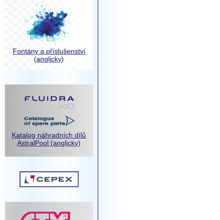
Fontány a příslušenství
(anglicky)
Katalog náhradních dílů
AstralPool (anglicky)