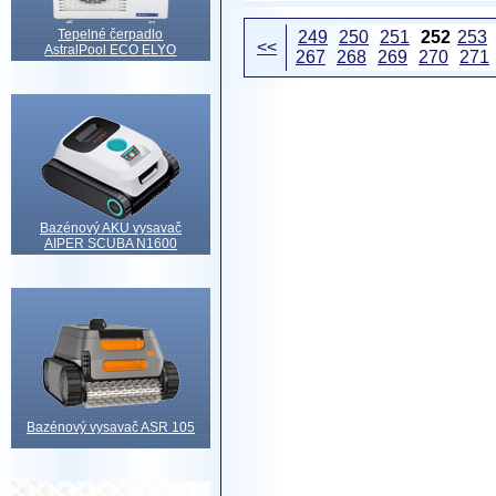
Tepelné čerpadlo
249
250
251
252
253
<<
AstralPool ECO ELYO
267
268
269
270
271
Bazénový AKU vysavač
AIPER SCUBA N1600
Bazénový vysavač ASR 105