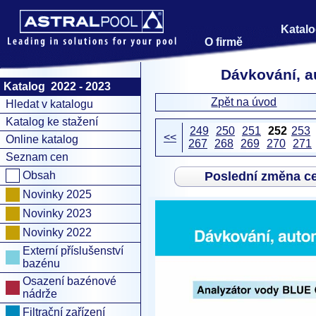
Katalo
O firmě
Dávkování, a
Katalog 2022 - 2023
Zpět na úvod
Hledat v katalogu
Katalog ke stažení
249
250
251
252
253
<<
Online katalog
267
268
269
270
271
Seznam cen
Obsah
Poslední změna c
Novinky 2025
Novinky 2023
Novinky 2022
Externí příslušenství
bazénu
Osazení bazénové
nádrže
Filtrační zařízení