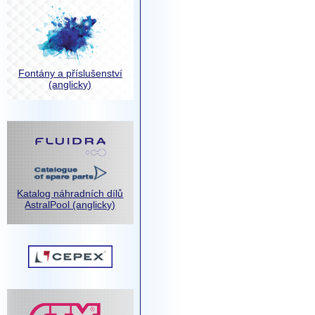
Fontány a příslušenství
(anglicky)
Katalog náhradních dílů
AstralPool (anglicky)