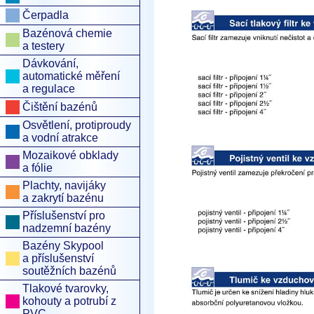
Čerpadla
Bazénová chemie
a testery
Dávkování,
automatické měření
a regulace
Čištění bazénů
Osvětlení, protiproudy
a vodní atrakce
Mozaikové obklady
a fólie
Plachty, navijáky
a zakrytí bazénu
Příslušenství pro
nadzemní bazény
Bazény Skypool
a příslušenství
soutěžních bazénů
Tlakové tvarovky,
kohouty a potrubí z
PVC