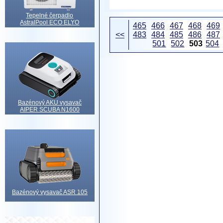
Tepelné čerpadlo
AstralPool ECO ELYO
465
466
467
468
469
<<
483
484
485
486
487
501
502
503
504
Bazénový AKU vysavač
AIPER SCUBA N1600
Bazénový vysavač ASR 105