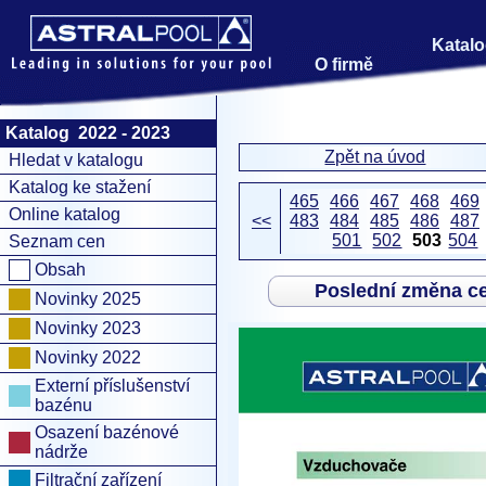
Katalo
O firmě
Katalog 2022 - 2023
Zpět na úvod
Hledat v katalogu
Katalog ke stažení
465
466
467
468
469
Online katalog
<<
483
484
485
486
487
501
502
503
504
Seznam cen
Obsah
Poslední změna c
Novinky 2025
Novinky 2023
Novinky 2022
Externí příslušenství
bazénu
Osazení bazénové
nádrže
Filtrační zařízení