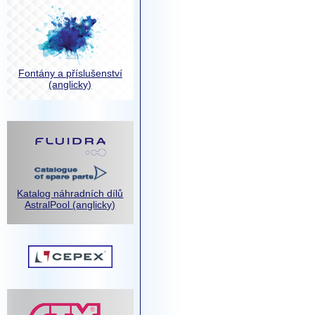
Fontány a příslušenství
(anglicky)
Katalog náhradních dílů
AstralPool (anglicky)