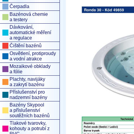
Čerpadla
Bazénová chemie
a testery
Dávkování,
automatické měření
a regulace
Čištění bazénů
Osvětlení, protiproudy
a vodní atrakce
Mozaikové obklady
a fólie
Plachty, navijáky
a zakrytí bazénu
Příslušenství pro
nadzemní bazény
Bazény Skypool
a příslušenství
soutěžních bazénů
Tlakové tvarovky,
kohouty a potrubí z
PVC