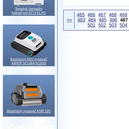
Tepelné čerpadlo
AstralPool ECO ELYO
465
466
467
468
469
<<
483
484
485
486
487
501
502
503
504
Bazénový AKU vysavač
AIPER SCUBA N1600
Bazénový vysavač ASR 105