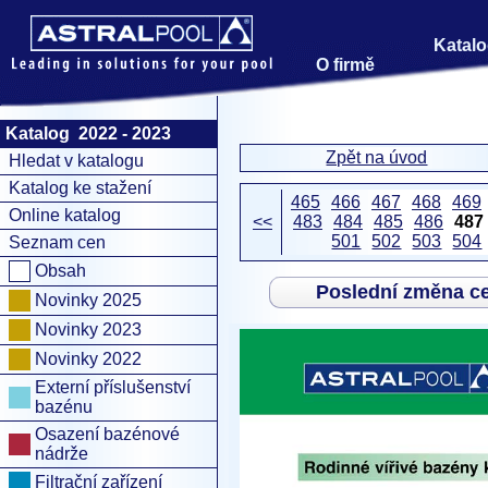
Katalo
O firmě
Katalog 2022 - 2023
Zpět na úvod
Hledat v katalogu
Katalog ke stažení
465
466
467
468
469
Online katalog
<<
483
484
485
486
487
501
502
503
504
Seznam cen
Obsah
Poslední změna c
Novinky 2025
Novinky 2023
Novinky 2022
Externí příslušenství
bazénu
Osazení bazénové
nádrže
Filtrační zařízení