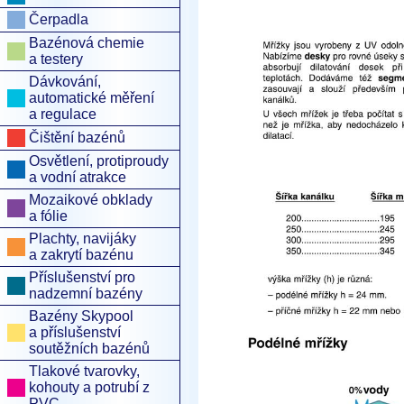
Čerpadla
Bazénová chemie
a testery
Dávkování,
automatické měření
a regulace
Čištění bazénů
Osvětlení, protiproudy
a vodní atrakce
Mozaikové obklady
a fólie
Plachty, navijáky
a zakrytí bazénu
Příslušenství pro
nadzemní bazény
Bazény Skypool
a příslušenství
soutěžních bazénů
Tlakové tvarovky,
kohouty a potrubí z
PVC