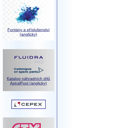
Fontány a příslušenství
(anglicky)
Katalog náhradních dílů
AstralPool (anglicky)