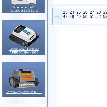
Tepelné čerpadlo
AstralPool ECO ELYO
23
24
25
26
27
28
2
<<
47
48
49
50
51
52
5
Bazénový AKU vysavač
AIPER SCUBA N1600
Bazénový vysavač ASR 105