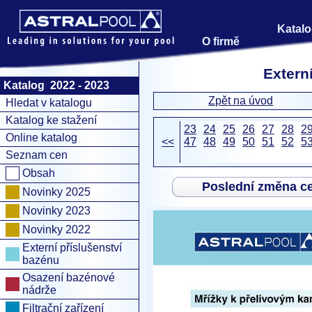
Katalo
O firmě
Extern
Katalog 2022 - 2023
Zpět na úvod
Hledat v katalogu
Katalog ke stažení
23
24
25
26
27
28
2
Online katalog
<<
47
48
49
50
51
52
5
Seznam cen
Obsah
Poslední změna c
Novinky 2025
Novinky 2023
Novinky 2022
Externí příslušenství
bazénu
Osazení bazénové
nádrže
Filtrační zařízení