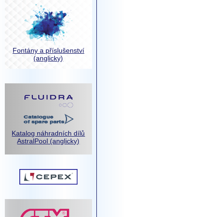
Fontány a příslušenství
(anglicky)
Katalog náhradních dílů
AstralPool (anglicky)