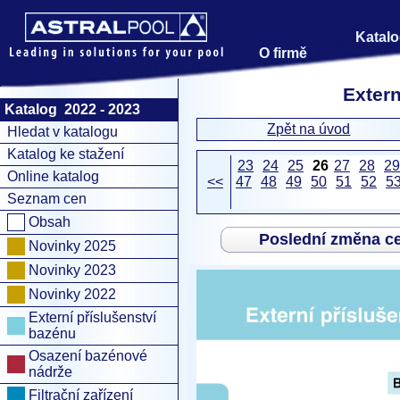
Katalo
O firmě
Extern
Katalog 2022 - 2023
Zpět na úvod
Hledat v katalogu
Katalog ke stažení
23
24
25
26
27
28
29
Online katalog
<<
47
48
49
50
51
52
5
Seznam cen
Obsah
Poslední změna c
Novinky 2025
Novinky 2023
Novinky 2022
Externí příslušenství
bazénu
Osazení bazénové
nádrže
Filtrační zařízení