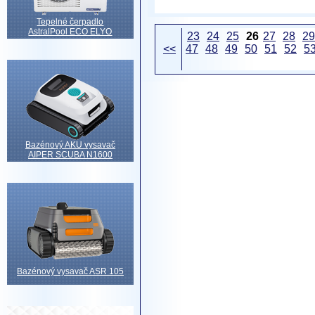
Tepelné čerpadlo
AstralPool ECO ELYO
23
24
25
26
27
28
29
<<
47
48
49
50
51
52
5
Bazénový AKU vysavač
AIPER SCUBA N1600
Bazénový vysavač ASR 105