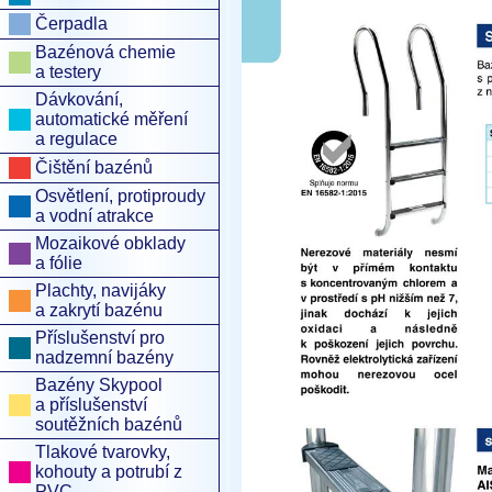
Čerpadla
Bazénová chemie
a testery
Dávkování,
automatické měření
a regulace
Čištění bazénů
Osvětlení, protiproudy
a vodní atrakce
Mozaikové obklady
a fólie
Plachty, navijáky
a zakrytí bazénu
Příslušenství pro
nadzemní bazény
Bazény Skypool
a příslušenství
soutěžních bazénů
Tlakové tvarovky,
kohouty a potrubí z
PVC