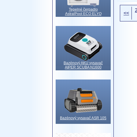
Tepelné čerpadlo
<<
AstralPool ECO ELYO
Bazénový AKU vysavač
AIPER SCUBA N1600
Bazénový vysavač ASR 105