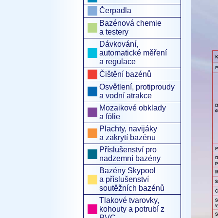
Čerpadla
Bazénová chemie
a testery
Dávkování,
automatické měření
a regulace
Čištění bazénů
Osvětlení, protiproudy
a vodní atrakce
Mozaikové obklady
a fólie
Plachty, navijáky
a zakrytí bazénu
Příslušenství pro
nadzemní bazény
Bazény Skypool
a příslušenství
soutěžních bazénů
Tlakové tvarovky,
kohouty a potrubí z
PVC