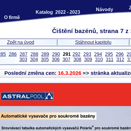
Návody
Katalog 2022 - 2023
O firmě
Čištění bazénů, strana 7 z
Zpět na úvod
Stáhnout kapitolu
285
286
287
288
289
290
291
292
293
294
295
296
2
303
304
305
306
307
308
309
310
311
312
3
Poslední změna cen:
16.3.2026
=> stránka aktuali