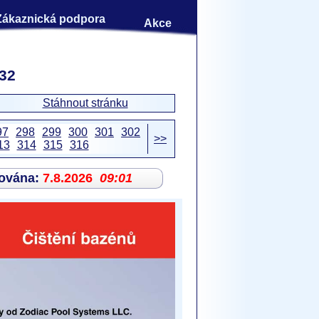
Zákaznická podpora
Akce
 32
Stáhnout stránku
97
298
299
300
301
302
>>
13
314
315
316
zována:
7.8.2026
09:01