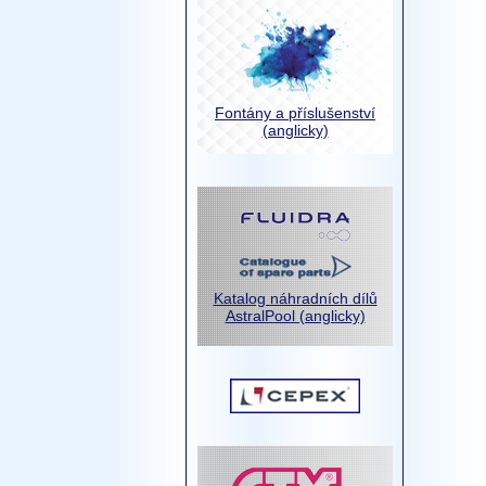
Fontány a příslušenství
(anglicky)
Katalog náhradních dílů
AstralPool (anglicky)