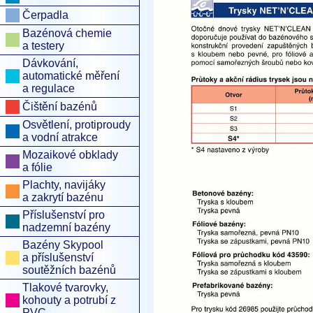
Čerpadla
Bazénová chemie
a testery
Dávkování,
automatické měření
a regulace
Čištění bazénů
Osvětlení, protiproudy
a vodní atrakce
Mozaikové obklady
a fólie
Plachty, navijáky
a zakrytí bazénu
Příslušenství pro
nadzemní bazény
Bazény Skypool
a příslušenství
soutěžních bazénů
Tlakové tvarovky,
kohouty a potrubí z
PVC