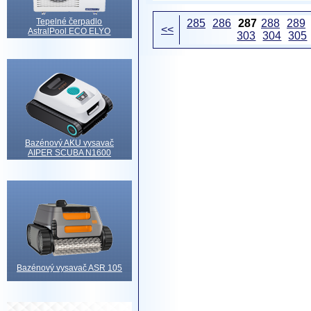
Tepelné čerpadlo
285
286
287
288
289
<<
AstralPool ECO ELYO
303
304
305
Bazénový AKU vysavač
AIPER SCUBA N1600
Bazénový vysavač ASR 105