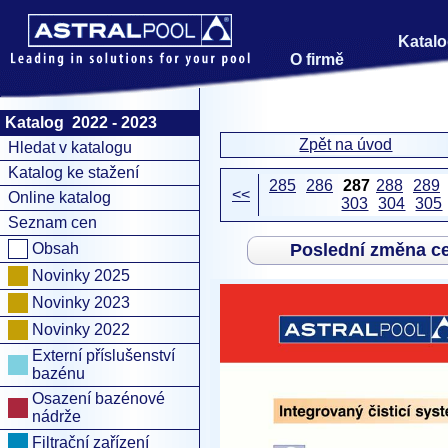
Katalo
O firmě
Katalog 2022 - 2023
Zpět na úvod
Hledat v katalogu
Katalog ke stažení
285
286
287
288
289
<<
Online katalog
303
304
305
Seznam cen
Obsah
Poslední změna c
Novinky 2025
Novinky 2023
Novinky 2022
Externí příslušenství
bazénu
Osazení bazénové
nádrže
Filtrační zařízení