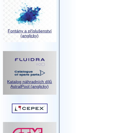
Fontány a příslušenství
(anglicky)
Katalog náhradních dílů
AstralPool (anglicky)